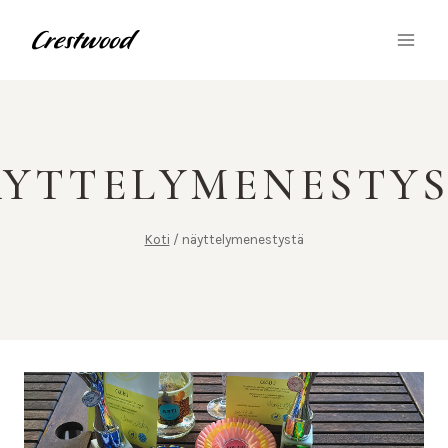
Siirry
sisältöön
YTTELYMENESTY
Koti
/
näyttelymenestystä