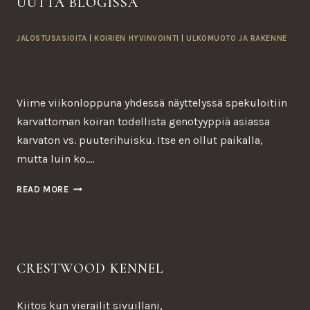
UUTTA BLOGISSA
JALOSTUSASIOITA
|
KOIRIEN HYVINVOINTI
|
ULKOMUOTO JA RAKENNE
NAKUJEN KALTTAAMINEN
Viime viikonloppuna yhdessä näyttelyssä spekuloitiin
karvattoman koiran todellista genotyyppiä asiassa
karvaton vs. puuterihuisku. Itse en ollut paikalla,
mutta luin ko….
NAKUJEN
READ MORE
KALTTAAMINEN
CRESTWOOD KENNEL
Kiitos kun vierailit sivuillani,