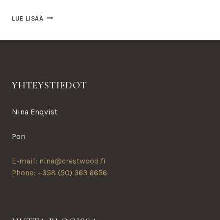
JUNNUJEN
LUE LISÄÄ
NÄYTTELYPUUHIA
–
JUNIOR
SHOWS
YHTEYSTIEDOT
Nina Enqvist
Pori
E-mail: nina@crestwood.fi
Phone: +358 (50) 363 6656