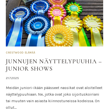
CRESTWOOD ELÄMÄÄ
JUNNUJEN NÄYTTELYPUUHIA –
JUNIOR SHOWS
Tekijä
21.7.2025
Nina
Meidän juniori-ikään päässeet nassikat ovat aloitelleet
näyttelypuuhiaan. Ne, jotka ovat joko sijoituskoiriani
tai muuten vain asiasta kiinnostuneissa kodeissa. On
ollut…