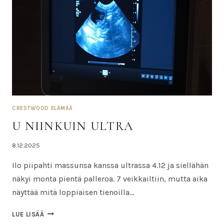
CRESTWOOD ELÄMÄÄ
U NIINKUIN ULTRA
Tekijä
8.12.2025
Nina
Ilo piipahti massunsa kanssa ultrassa 4.12 ja siellähän
näkyi monta pientä palleroa. 7 veikkailtiin, mutta aika
näyttää mitä loppiaisen tienoilla…
U
LUE LISÄÄ
NIINKUIN