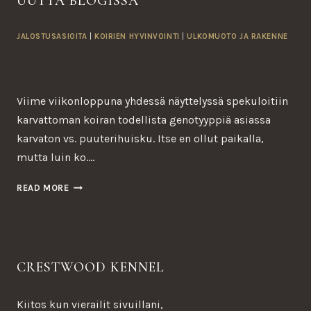
UUTTA BLOGISSA
JALOSTUSASIOITA
|
KOIRIEN HYVINVOINTI
|
ULKOMUOTO JA RAKENNE
NAKUJEN KALTTAAMINEN
Viime viikonloppuna yhdessä näyttelyssä spekuloitiin
karvattoman koiran todellista genotyyppiä asiassa
karvaton vs. puuterihuisku. Itse en ollut paikalla,
mutta luin ko….
NAKUJEN
READ MORE
KALTTAAMINEN
CRESTWOOD KENNEL
Kiitos kun vierailit sivuillani,