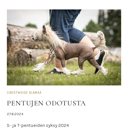
ULTRA
CRESTWOOD ELÄMÄÄ
PENTUJEN ODOTUSTA
Tekijä
27.8.2024
Nina
S- ja T-pentueiden syksy 2024