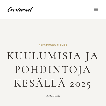
Siirry
sisältöön
CRESTWOOD ELÄMÄÄ
KUULUMISIA JA
POHDINTOJA
KESÄLLÄ 2025
22.6.2025
Tekijä
Nina