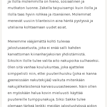
ja Ilolla molemmilla on hieno, sosiaalinen ja
mutkaton luonne. Zakella taipuisampi kuin Ilolla ja
Ilolla taas hyvin rohkea ja itsenäinen. Molemmat
menevät uusiin tilanteisiin aina häntä pystyssä ja
uteliaina kohtaamaan uudet asiat.
Menemme vääjämättä kohti tulevaa
jalostusasetusta, joka ei enää salli kahden
karvattoman kiinanharjakoiran yhdistämistä.
Siksikin Ilolle tulee valita aito nakupoika sulhaseksi.
Olen sitä vanhaa koulukuntaa, joka ajattelee
simppelisti niin, ettei puuterihuisku (joka ei kanna
geeneissään nakutekijää) vaikuta mitenkään
nakujälkeläistensä karvaisuusasteeseen. Näin ollen
en myöskään halua kovin mieluusti käyttää
puutereille tumppunakuja. Siksi Sakke tulee
olemaan tärkeä lenkki meidän jalostustyössä aidon