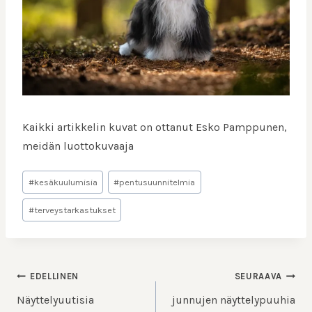
Kaikki artikkelin kuvat on ottanut Esko Pamppunen,
meidän luottokuvaaja
Avainsanat:
#
kesäkuulumisia
#
pentusuunnitelmia
#
terveystarkastukset
ARTIKKELIEN
EDELLINEN
SEURAAVA
SELAUS
Näyttelyuutisia
junnujen näyttelypuuhia