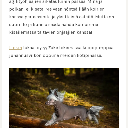
agilityohjaajien aikatauluihin passaa. Minä ja
poikani ei kisata. Me vaan höntsäillään koirien
kanssa perusasioita ja yksittäisiä esteitä. Mutta on
suuri ilo ja kunnia saada nähdä koiriamme
kisailemassa taitavien ohjaajien kanssa!
Linkin
takaa löytyy Zake tekemässä keppijumppaa
juhannusviikonloppuna meidän kotipihassa.