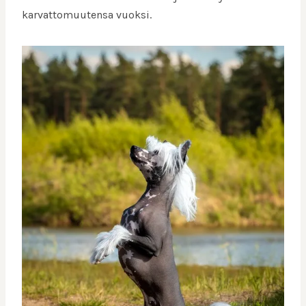
karvattomuutensa vuoksi.