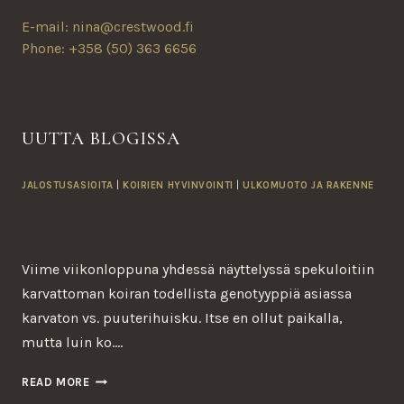
E-mail: nina@crestwood.fi
Phone: +358 (50) 363 6656
UUTTA BLOGISSA
JALOSTUSASIOITA
|
KOIRIEN HYVINVOINTI
|
ULKOMUOTO JA RAKENNE
NAKUJEN KALTTAAMINEN
Viime viikonloppuna yhdessä näyttelyssä spekuloitiin
karvattoman koiran todellista genotyyppiä asiassa
karvaton vs. puuterihuisku. Itse en ollut paikalla,
mutta luin ko….
NAKUJEN
READ MORE
KALTTAAMINEN