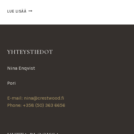
MITEN
LUE LISÄÄ
OPETAN
KOIRANI
OLEMAAN
KUULOLLA
YHTEYSTIEDOT
Nina Enqvist
Pori
E-mail: nina@crestwood.fi
Phone: +358 (50) 363 6656