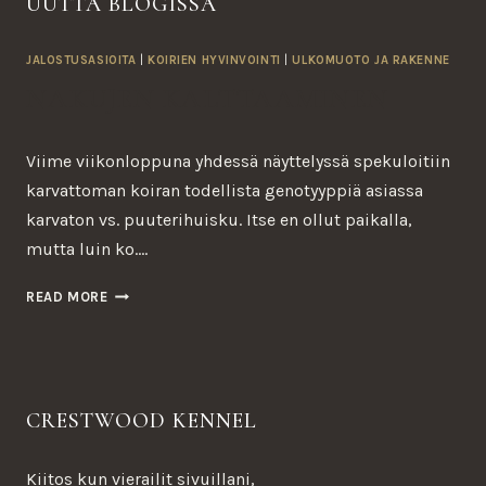
UUTTA BLOGISSA
JALOSTUSASIOITA
|
KOIRIEN HYVINVOINTI
|
ULKOMUOTO JA RAKENNE
NAKUJEN KALTTAAMINEN
Viime viikonloppuna yhdessä näyttelyssä spekuloitiin
karvattoman koiran todellista genotyyppiä asiassa
karvaton vs. puuterihuisku. Itse en ollut paikalla,
mutta luin ko….
NAKUJEN
READ MORE
KALTTAAMINEN
CRESTWOOD KENNEL
Kiitos kun vierailit sivuillani,