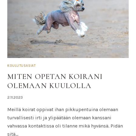
KOULUTUSASIAT
MITEN OPETAN KOIRANI
OLEMAAN KUULOLLA
Tekijä
2.11.2023
Sanna
Meillä koirat oppivat ihan pikkupentuina olemaan
Voimanen
turvallisesti irti ja ylipäätään olemaan kanssani
vahvassa kontaktissa oli tilanne mikä hyvänsä. Pidän
sitä…