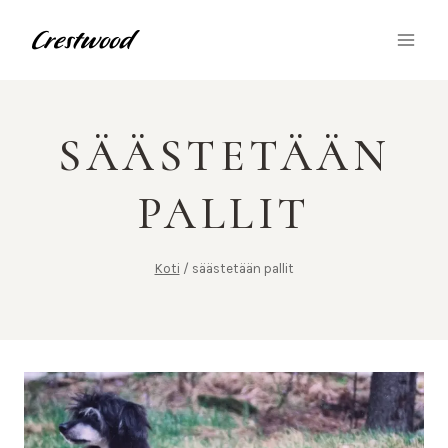
Siirry
sisältöön
SÄÄSTETÄÄN
PALLIT
Koti
/
säästetään pallit