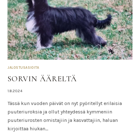
JALOSTUSASIOITA
SORVIN ÄÄRELTÄ
Tekijä
1.8.2024
Nina
Tässä kun vuoden päivät on nyt pyöritellyt erilaisia
puuteriuroksia ja ollut yhteydessä kymmeniin
puuteriurosten omistajiin ja kasvattajiin, haluan
kirjoittaa hiukan…