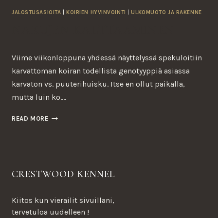
JALOSTUSASIOITA
|
KOIRIEN HYVINVOINTI
|
ULKOMUOTO JA RAKENNE
NAKUJEN KALTTAAMINEN
Viime viikonloppuna yhdessä näyttelyssä spekuloitiin
karvattoman koiran todellista genotyyppiä asiassa
karvaton vs. puuterihuisku. Itse en ollut paikalla,
mutta luin ko….
NAKUJEN
READ MORE
KALTTAAMINEN
CRESTWOOD KENNEL
Kiitos kun vierailit sivuillani,
tervetuloa uudelleen !